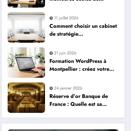
communication – Le
professeur Thimonnier :
11 juillet 2026
comment financer vos
Comment choisir un cabinet
études en marketing et
de stratégie
publicité
d’investissement pour
optimiser votre patrimoine
21 juin 2026
Formation WordPress à
Montpellier : créez votre
site web professionnel
24 janvier 2026
Réserve d’or Banque de
France : Quelle est sa
valeur en 2024 et quelles
mesures de protection ?