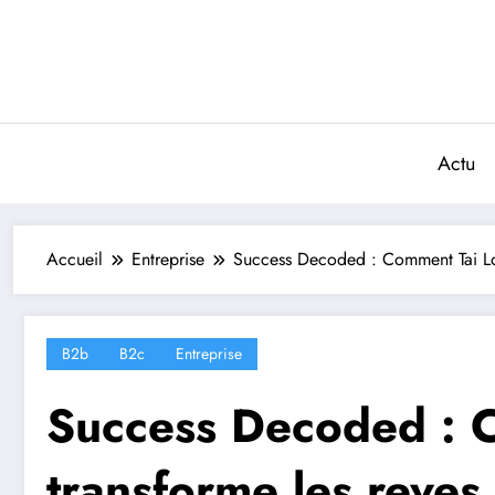
Aller
au
contenu
Actu
Accueil
Entreprise
Success Decoded : Comment Tai Lope
B2b
B2c
Entreprise
Success Decoded : 
transforme les reves 